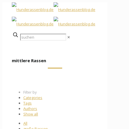
✕
mittlere Rassen
Filter by
Categories
Tags
Authors
Show all
All
große Rassen