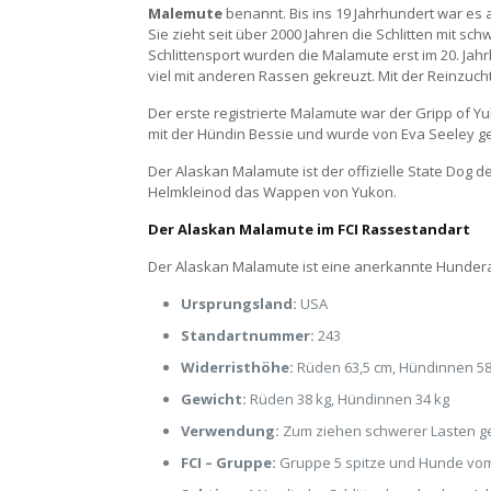
Malemute
benannt. Bis ins 19 Jahrhundert war es 
Sie zieht seit über 2000 Jahren die Schlitten mit 
Schlittensport wurden die Malamute erst im 20. Jah
viel mit anderen Rassen gekreuzt. Mit der Reinzuc
Der erste registrierte Malamute war der Gripp of 
mit der Hündin Bessie und wurde von Eva Seeley ge
Der Alaskan Malamute ist der offizielle State Dog 
Helmkleinod das Wappen von Yukon.
Der Alaskan Malamute im FCI Rassestandart
Der Alaskan Malamute ist eine anerkannte Hundera
Ursprungsland:
USA
Standartnummer:
243
Widerristhöhe:
Rüden 63,5 cm, Hündinnen 58
Gewicht:
Rüden 38 kg, Hündinnen 34 kg
Verwendung:
Zum ziehen schwerer Lasten ge
FCI – Gruppe:
Gruppe 5 spitze und Hunde vo