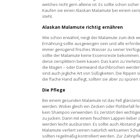
welches nicht gern alleine ist. Es sollte schon sich
Kaufen sie einen Alaskan Malamute bei einem seri
steht.
Alaskan Malamute richtig ernähren
Wie schon erwähnt, neigt der Malamute zum dick wer
Ernährung sollte ausgewogen sein und alle erforder
immer genügend frisches Wasser zu seiner Verfügun
sollte der Malamute keine Essensreste bekommen.
diese zersplittern beim kauen. Das kann zu Verle
die Magen – oder Darmwand durchbrochen werden.
sind auch jegliche Art von Süßigkeiten. Die Rippe
die flache Hand auflegt, sollten sie aber zu spüren 
Die Pflege
Bei einem gesunden Malamute ist das Fell glänzend 
werden. Wobei gleich ein Zecken oder Flohbefall fes
kein Shampoo verwenden. Es zerstört den wichtigen
zu jucken. Dann mit einem feuchten Lappen lieber
werden leicht ausbürsten. Es sollte auch Abstand
Malamute verliert seinen natürlich wirksamen Sch
sollten regelmäßig kontrolliert werden. Zur Zahnpfl