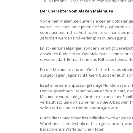
Sektion:
1 Nordische Schlittenhunde ohne Ar
Der Charakter vom Alakan Malamute
Von einem Malamute dürfen sie keinen Soldateng
warum er diesen oder jenen Befehl ausführen soll. 
sehr ausdauernd ist. Auch wenn er so manches mal
gefordert werden und verlangt nach Bewegung.
Er ist kein Einzelgänger, sondern benötigt Gesellsch
absolutes Rudeltier ist. Der Malamute ist ein seh
erwarten darf. Er haart und das Fell ist so beschaf
Da der Malamute aus der Geschichte heraus sich i
ausgeprägten Jagdinstinkt. Gern bückst er auch sc
Es ist eine sehr anpassungsfähige Hunderasse. Er 
Familie gewöhnen. Daher bekam er den Zusatz, das
Malamute wurde nie gezüchtete um bei einer Familie
verkauft ect. um dort zu helfen wo die Arbeit war. 
sofort auf die neue Familie übertragen wird.
Durch diese Menschenfreundlichkeit wird er jeden
Wachhund ist er deshalb nicht zu gebrauchen, was ab
berechnende Waffe auf vier Pfoten.