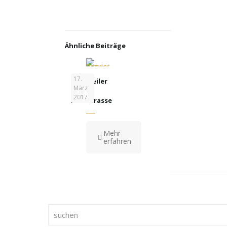
Ähnliche Beiträge
17.
Rottweiler
März
–
2017
Hunderasse
Mehr
erfahren