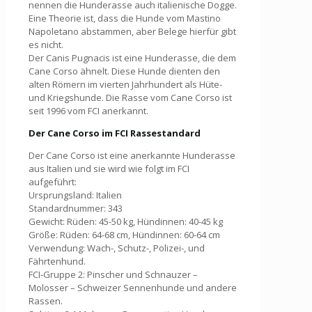
nennen die Hunderasse auch italienische Dogge.
Eine Theorie ist, dass die Hunde vom Mastino
Napoletano abstammen, aber Belege hierfür gibt
es nicht.
Der Canis Pugnacis ist eine Hunderasse, die dem
Cane Corso ähnelt. Diese Hunde dienten den
alten Römern im vierten Jahrhundert als Hüte-
und Kriegshunde. Die Rasse vom Cane Corso ist
seit 1996 vom FCI anerkannt.
Der Cane Corso im FCI Rassestandard
Der Cane Corso ist eine anerkannte Hunderasse
aus Italien und sie wird wie folgt im FCI
aufgeführt:
Ursprungsland: Italien
Standardnummer: 343
Gewicht: Rüden: 45-50 kg, Hündinnen: 40-45 kg
Größe: Rüden: 64-68 cm, Hündinnen: 60-64 cm
Verwendung: Wach-, Schutz-, Polizei-, und
Fährtenhund.
FCI-Gruppe 2: Pinscher und Schnauzer –
Molosser – Schweizer Sennenhunde und andere
Rassen.